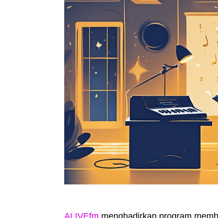
ALIVEfm
menghadirkan program memba