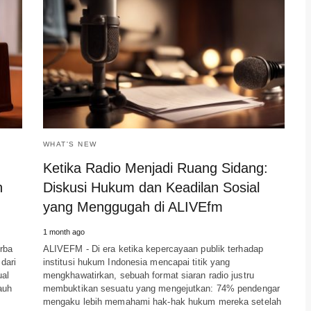
WHAT'S NEW
Ketika Radio Menjadi Ruang Sidang:
n
Diskusi Hukum dan Keadilan Sosial
yang Menggugah di ALIVEfm
1 month ago
rba
ALIVEFM - Di era ketika kepercayaan publik terhadap
dari
institusi hukum Indonesia mencapai titik yang
ual
mengkhawatirkan, sebuah format siaran radio justru
auh
membuktikan sesuatu yang mengejutkan: 74% pendengar
mengaku lebih memahami hak-hak hukum mereka setelah