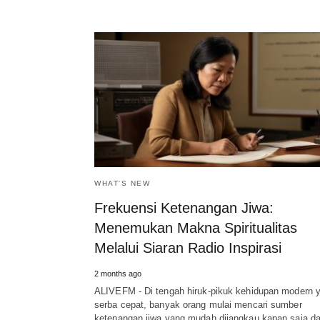
WHAT'S NEW
Frekuensi Ketenangan Jiwa:
Menemukan Makna Spiritualitas
Melalui Siaran Radio Inspirasi
2 months ago
ALIVEFM - Di tengah hiruk-pikuk kehidupan modern 
serba cepat, banyak orang mulai mencari sumber
ketenangan jiwa yang mudah dijangkau kapan saja da