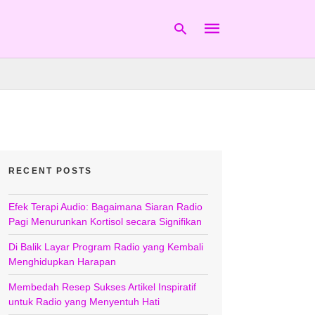
Type
your
search
query
and
hit
RECENT POSTS
enter:
Efek Terapi Audio: Bagaimana Siaran Radio
Pagi Menurunkan Kortisol secara Signifikan
Di Balik Layar Program Radio yang Kembali
Menghidupkan Harapan
Membedah Resep Sukses Artikel Inspiratif
untuk Radio yang Menyentuh Hati