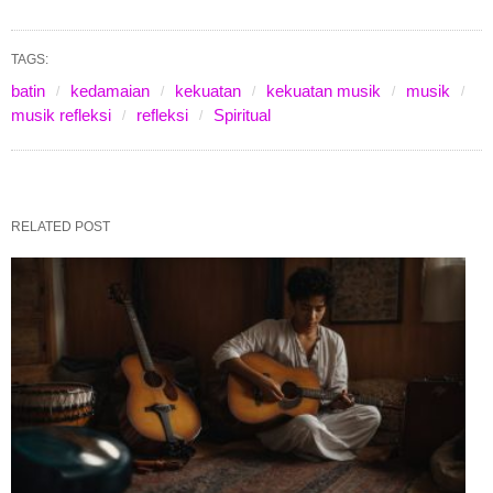
TAGS:
batin
kedamaian
kekuatan
kekuatan musik
musik
musik refleksi
refleksi
Spiritual
RELATED POST