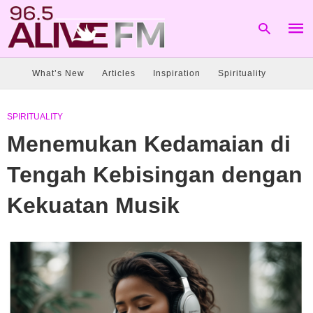
What’s New
Articles
Inspiration
Spirituality
Type
SPIRITUALITY
your
sear
Menemukan Kedamaian di
quer
and
hit
Tengah Kebisingan dengan
enter
Kekuatan Musik