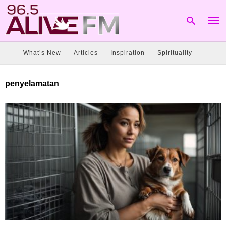
What’s New
Articles
Inspiration
Spirituality
Type
penyelamatan
your
sear
quer
and
hit
enter