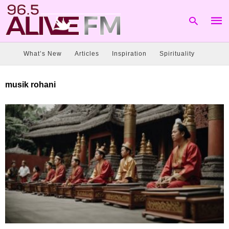
What’s New
Articles
Inspiration
Spirituality
Type
musik rohani
your
sear
quer
and
hit
enter