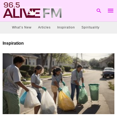
What’s New
Articles
Inspiration
Spirituality
Type
Inspiration
your
sear
quer
and
hit
enter